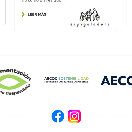
no como un residuo.…
LEER MÁS