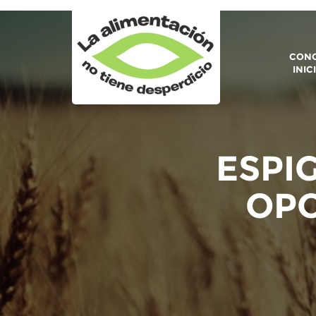
CONO
INIC
ESPI
OPO