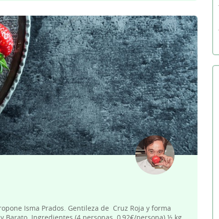
propone Isma Prados. Gentileza de Cruz Roja y forma
y Barato. Ingredientes (4 personas. 0,92€/persona) ½ kg