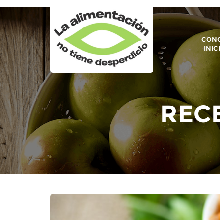
CONO
INIC
RECE