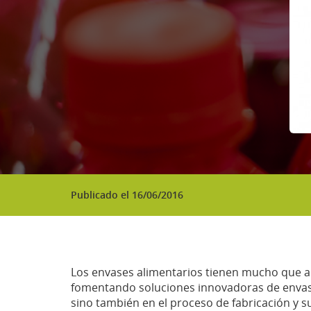
Publicado el 16/06/2016
Los envases alimentarios tienen mucho que a
fomentando soluciones innovadoras de envasad
sino también en el proceso de fabricación y 