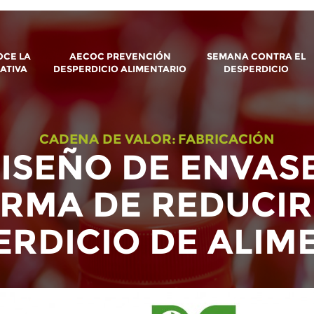
CE LA
AECOC PREVENCIÓN
SEMANA CONTRA EL
IATIVA
DESPERDICIO ALIMENTARIO
DESPERDICIO
CADENA DE VALOR:
FABRICACIÓN
DISEÑO DE ENVAS
RMA DE REDUCIR
ERDICIO DE ALIM