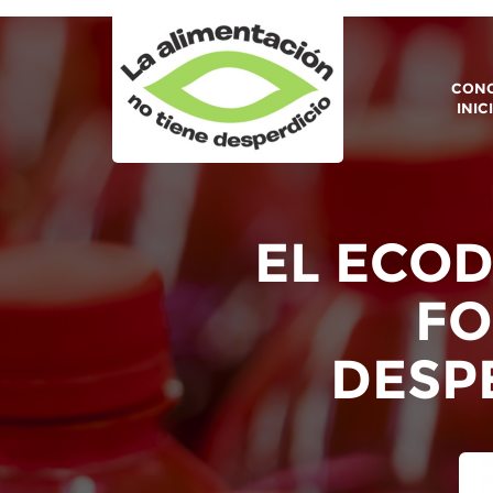
CONO
INIC
EL ECO
FO
DESP