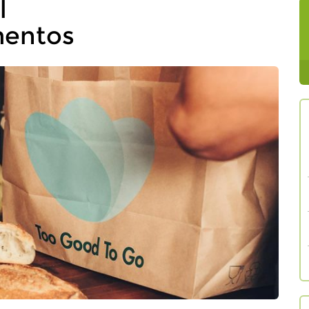
l
mentos