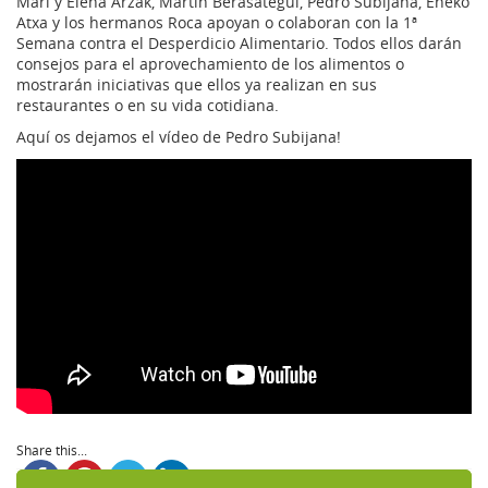
Mari y Elena Arzak, Martín Berasategui, Pedro Subijana, Eneko
Atxa y los hermanos Roca apoyan o colaboran con la 1ª
Semana contra el Desperdicio Alimentario. Todos ellos darán
consejos para el aprovechamiento de los alimentos o
mostrarán iniciativas que ellos ya realizan en sus
restaurantes o en su vida cotidiana.
Aquí os dejamos el vídeo de Pedro Subijana!
Share this...