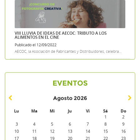
VIII LLUVIA DE IDEAS DE AECOC: TRIBUTO A LOS
ALIMENTOS EN EL CINE
Publicado el 12/09/2022
AECOC, la Asociación de Fabricantes y Distribuidores, celebra...
EVENTOS
Agosto
2026
Lu
Ma
Mi
Ju
Vi
Sá
Do
1
2
3
4
5
6
7
8
9
10
11
12
13
14
15
16
17
18
19
20
21
22
23