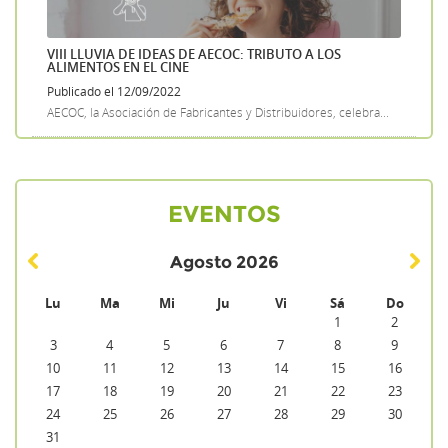
VIII LLUVIA DE IDEAS DE AECOC: TRIBUTO A LOS
ALIMENTOS EN EL CINE
Publicado el 12/09/2022
AECOC, la Asociación de Fabricantes y Distribuidores, celebra...
EVENTOS
Agosto
2026
Lu
Ma
Mi
Ju
Vi
Sá
Do
1
2
3
4
5
6
7
8
9
10
11
12
13
14
15
16
17
18
19
20
21
22
23
24
25
26
27
28
29
30
31