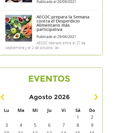
Publicado el 20/09/2021
AECOC prepara la Semana
contra el Desperdicio
Alimentario más
participativa
Publicado el 29/06/2021
AECOC liderará, entre el 27 de
septiembre y el 2 de octubre, las...
EVENTOS
Agosto
2026
Lu
Ma
Mi
Ju
Vi
Sá
Do
1
2
3
4
5
6
7
8
9