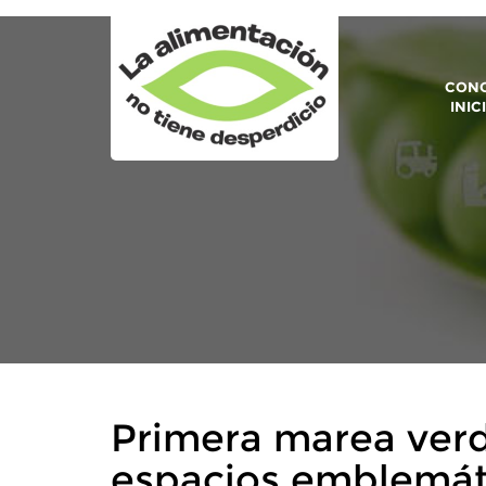
CONO
INIC
Primera marea verd
espacios emblemát