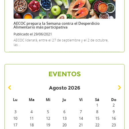
AECOC prepara la Semana contra el Desperdicio
Alimentario más participativa
Publicado el 29/06/2021
AECOC liderará, entre el 27 de septiembre y el 2 de octubre,
las...
EVENTOS
Agosto
2026
Lu
Ma
Mi
Ju
Vi
Sá
Do
1
2
3
4
5
6
7
8
9
10
11
12
13
14
15
16
17
18
19
20
21
22
23