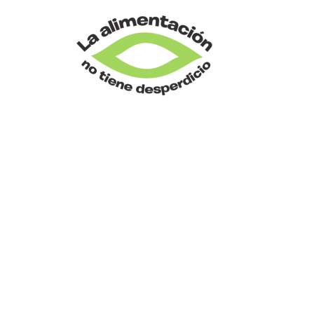
CONO
INIC