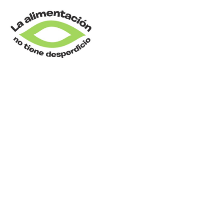
ALMACENAJE_04_K