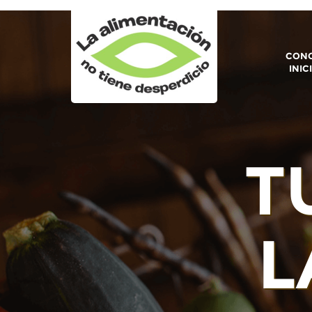
CONO
INIC
T
L