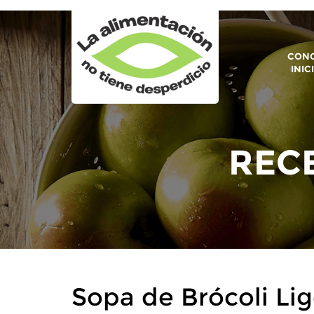
CONO
INIC
RECE
Sopa de Brócoli Li