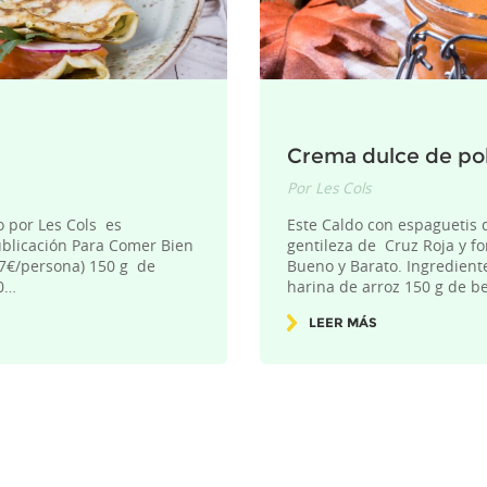
Crema dulce de pol
Por
Les Cols
o por Les Cols es
Este Caldo con espaguetis 
ublicación Para Comer Bien
gentileza de Cruz Roja y f
47€/persona) 150 g de
Bueno y Barato. Ingredient
00…
harina de arroz 150 g de 
LEER MÁS