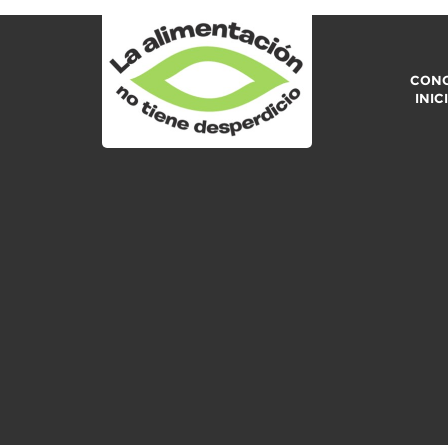
CONO
INIC