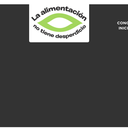
CONO
INIC