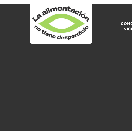
CONO
INIC