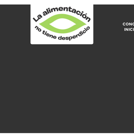
CONO
INIC