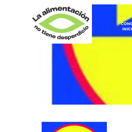
CONO
INIC