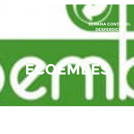
CE LA
AECOC PREVENCIÓN
SEMANA CONTRA EL
IATIVA
DESPERDICIO ALIMENTARIO
DESPERDICIO
ECOEMBES